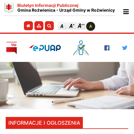
Biuletyn Informacji Publicznej
Gmina Roźwienica - Urząd Gminy w Roźwienicy
Ot
Przejdź do strony głównej
Przejdź do mapy strony
Szukaj
INFORMACJE I OGŁOSZENIA