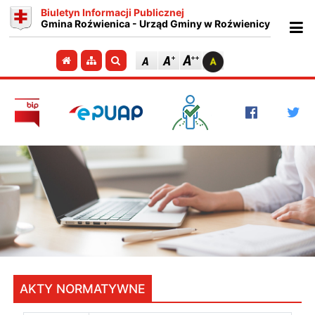
Biuletyn Informacji Publicznej
Gmina Roźwienica - Urząd Gminy w Roźwienicy
Ot
Przejdź do strony głównej
Przejdź do mapy strony
Szukaj
AKTY NORMATYWNE