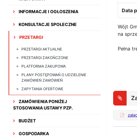
Data p
INFORMACJE I OGŁOSZENIA
KONSULTACJE SPOŁECZNE
Wójt Gm
na sprz
PRZETARGI
Pełna tr
PRZETARGI AKTUALNE
PRZETARGI ZAKOŃCZONE
PLATFORMA ZAKUPOWA
PLANY POSTĘPOWAŃ O UDZIELENIE
ZAMÓWIEŃ ZAMÓWIEŃ
ZAPYTANIA OFERTOWE
Za
ZAMÓWIENIA PONIŻEJ
STOSOWANIA USTAWY PZP.
załą
BUDŻET
GOSPODARKA