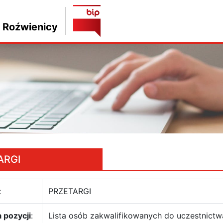
 Roźwienicy
ARGI
:
PRZETARGI
 pozycji
:
Lista osób zakwalifikowanych do uczestnictwa