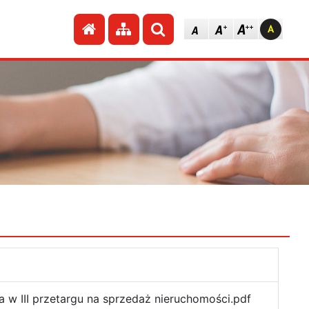
Przejdź do strony głównej
Przejdź do mapy strony
Szukaj
 w III przetargu na sprzedaż nieruchomości.pdf