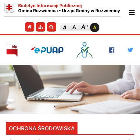
Biuletyn Informacji Publicznej
Gmina Roźwienica - Urząd Gminy w Roźwienicy
Ot
Przejdź do strony głównej
Przejdź do mapy strony
Szukaj
OCHRONA ŚRODOWISKA