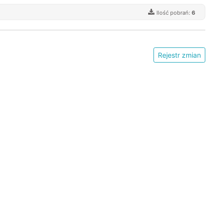
Ilość pobrań:
6
Rejestr zmian