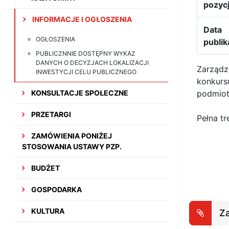
pozycj
INFORMACJE I OGŁOSZENIA
Data
OGŁOSZENIA
publik
PUBLICZNNIE DOSTĘPNY WYKAZ
DANYCH O DECYZJACH LOKALIZACJI
Zarządze
INWESTYCJI CELU PUBLICZNEGO
konkurs
KONSULTACJE SPOŁECZNE
podmiot
PRZETARGI
Pełna tr
ZAMÓWIENIA PONIŻEJ
STOSOWANIA USTAWY PZP.
BUDŻET
GOSPODARKA
KULTURA
Za