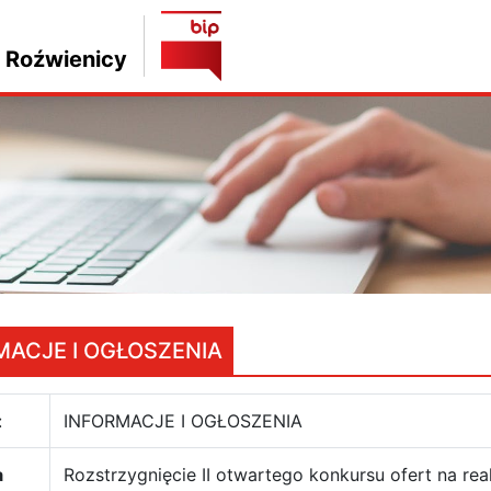
 Roźwienicy
MACJE I OGŁOSZENIA
:
INFORMACJE I OGŁOSZENIA
a
Rozstrzygnięcie II otwartego konkursu ofert na rea