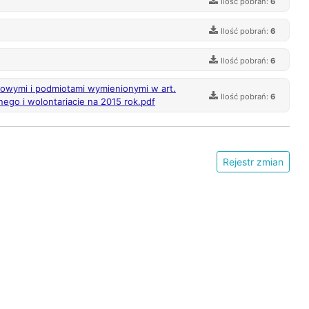
Ilość pobrań:
6
Ilość pobrań:
6
Ilość pobrań:
6
owymi i podmiotami wymienionymi w art.
Ilość pobrań:
6
nego i wolontariacie na 2015 rok.pdf
Rejestr zmian