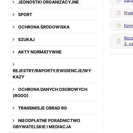
Zarz
JEDNOSTKI ORGANIZACYJNE
Proj
SPORT
Form
OCHRONA ŚRODOWISKA
Rocz
SZUKAJ
3, u
AKTY NORMATYWNE
REJESTRY/RAPORTY/EWIDENCJE/WY
KAZY
OCHRONA DANYCH OSOBOWYCH
(RODO)
TRANSMISJE OBRAD RG
NIEODPŁATNE PORADNICTWO
OBYWATELSKIE I MEDIACJA