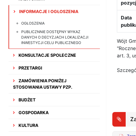
pozycj
INFORMACJE I OGŁOSZENIA
Data
OGŁOSZENIA
publik
PUBLICZNNIE DOSTĘPNY WYKAZ
DANYCH O DECYZJACH LOKALIZACJI
Wójt Gm
INWESTYCJI CELU PUBLICZNEGO
"Roczne
KONSULTACJE SPOŁECZNE
art. 3, 
PRZETARGI
Szczegół
ZAMÓWIENIA PONIŻEJ
STOSOWANIA USTAWY PZP.
BUDŻET
GOSPODARKA
Za
KULTURA