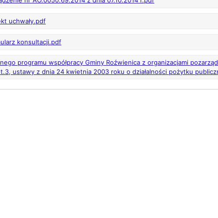
ądzenie nr AO.0050.69.2014 z dnia 07.10.2014 r.pdf
ekt uchwały.pdf
ularz konsultacji.pdf
nego programu współpracy Gminy Roźwienica z organizacjami pozarząd
st.3, ustawy z dnia 24 kwietnia 2003 roku o działalności pożytku publicz