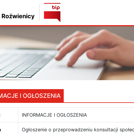
 Roźwienicy
MACJE I OGŁOSZENIA
:
INFORMACJE I OGŁOSZENIA
a
Ogłoszenie o przeprowadzeniu konsultacji społe