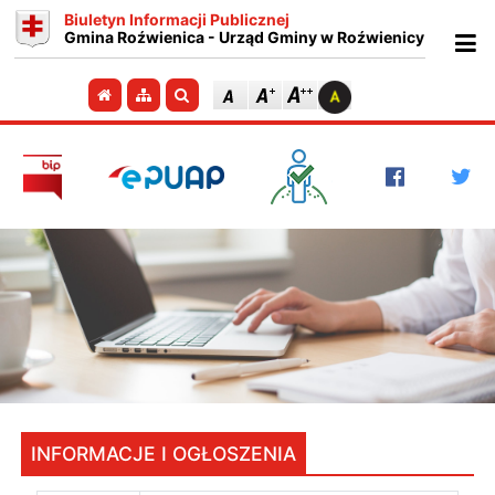
Biuletyn Informacji Publicznej
Gmina Roźwienica - Urząd Gminy w Roźwienicy
Ot
Przejdź do strony głównej
Przejdź do mapy strony
Szukaj
INFORMACJE I OGŁOSZENIA