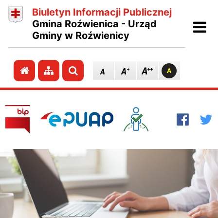
Biuletyn Informacji Publicznej
Ot
Gmina Roźwienica - Urząd
Gminy w Roźwienicy
Przejdź do strony głównej
Przejdź do mapy strony
Szukaj