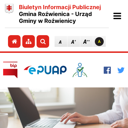
Biuletyn Informacji Publicznej
Ot
Gmina Roźwienica - Urząd
Gminy w Roźwienicy
Przejdź do strony głównej
Przejdź do mapy strony
Szukaj