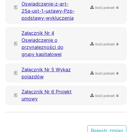
Oswiadczenie-z-art-
Ilość pobrań:
6
25a-ust-1-ustawy-Pzp-
podstawy-wykluczenia
Załącznik Nr 4
Oswiadczenie o
Ilość pobrań:
6
przynalezności do
grupy kapitałowej
Załącznik Nr 5 Wykaz
Ilość pobrań:
6
pojazdów
Załącznik Nr 6 Projekt
Ilość pobrań:
6
umowy
Rejestr zmian