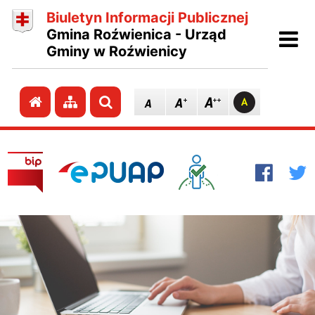
Biuletyn Informacji Publicznej
Ot
Gmina Roźwienica - Urząd
Gminy w Roźwienicy
Przejdź do strony głównej
Przejdź do mapy strony
Szukaj