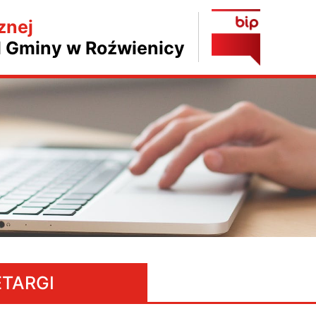
znej
d Gminy w Roźwienicy
ETARGI