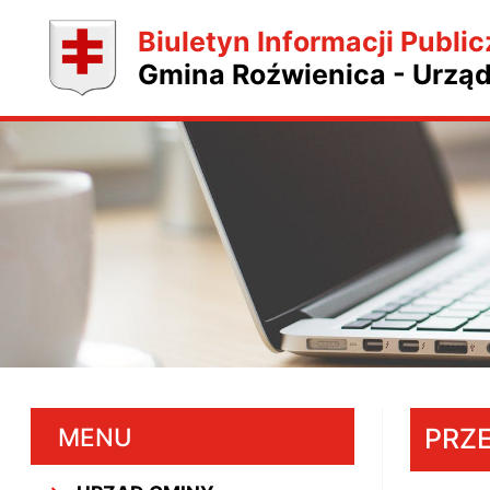
Biuletyn Informacji Public
Gmina Roźwienica - Urzą
MENU
PRZ