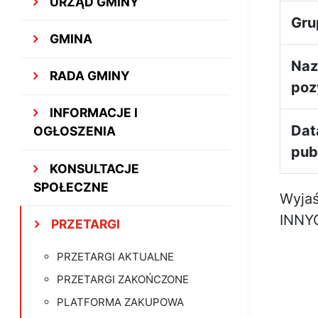
URZĄD GMINY
Gru
GMINA
Na
RADA GMINY
poz
INFORMACJE I
Dat
OGŁOSZENIA
publ
KONSULTACJE
SPOŁECZNE
Wyjaś
INNY
PRZETARGI
PRZETARGI AKTUALNE
PRZETARGI ZAKOŃCZONE
PLATFORMA ZAKUPOWA