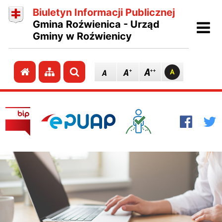
Biuletyn Informacji Publicznej
Ot
Gmina Roźwienica - Urząd
Gminy w Roźwienicy
Przejdź do strony głównej
Przejdź do mapy strony
Szukaj