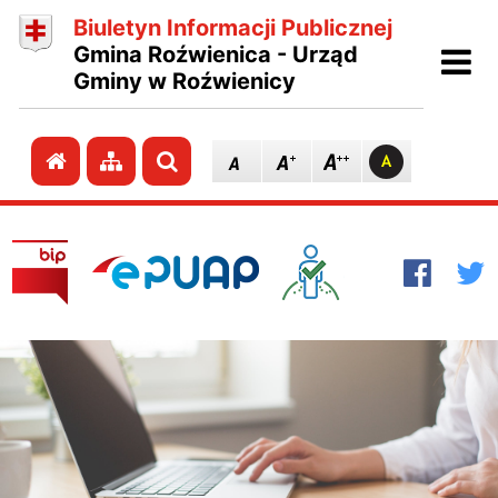
Biuletyn Informacji Publicznej
Ot
Gmina Roźwienica - Urząd
Gminy w Roźwienicy
Przejdź do strony głównej
Przejdź do mapy strony
Szukaj