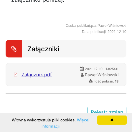
Osoba publikująca: Paweł Wiśniowski
Data publikacji: 2021-12-10
Załączniki
2021-12-10 | 13:25:31
Załącznik.pdf
Paweł Wiśniowski
Ilość pobrań:
13
Rejestr zmian
Witryna wykorzystuje pliki cookies.
Więcej
✖
informacji
Ilość odwiedzin: 6967516
Realizacja:
BUK Softres