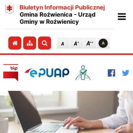
Biuletyn Informacji Publicznej
Ot
Gmina Roźwienica - Urząd
Gminy w Roźwienicy
Przejdź do strony głównej
Przejdź do mapy strony
Szukaj