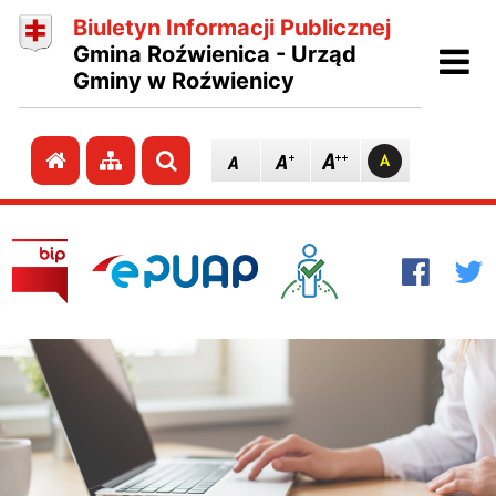
Biuletyn Informacji Publicznej
Ot
Gmina Roźwienica - Urząd
Gminy w Roźwienicy
Przejdź do strony głównej
Przejdź do mapy strony
Szukaj