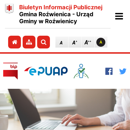
Biuletyn Informacji Publicznej
Ot
Gmina Roźwienica - Urząd
Gminy w Roźwienicy
Przejdź do strony głównej
Przejdź do mapy strony
Szukaj