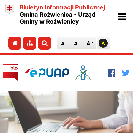
Biuletyn Informacji Publicznej
Ot
Gmina Roźwienica - Urząd
Gminy w Roźwienicy
Przejdź do strony głównej
Przejdź do mapy strony
Szukaj