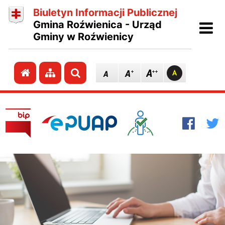
Biuletyn Informacji Publicznej
Ot
Gmina Roźwienica - Urząd
Gminy w Roźwienicy
Przejdź do strony głównej
Przejdź do mapy strony
Szukaj