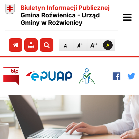
Biuletyn Informacji Publicznej
Ot
Gmina Roźwienica - Urząd
Gminy w Roźwienicy
Przejdź do strony głównej
Przejdź do mapy strony
Szukaj