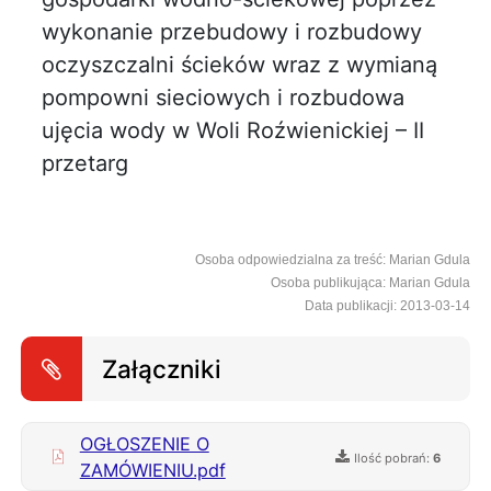
wykonanie przebudowy i rozbudowy
oczyszczalni ścieków wraz z wymianą
pompowni sieciowych i rozbudowa
ujęcia wody w Woli Roźwienickiej – II
przetarg
Osoba odpowiedzialna za treść: Marian Gdula
Osoba publikująca: Marian Gdula
Data publikacji: 2013-03-14
Załączniki
OGŁOSZENIE O
Ilość pobrań:
6
ZAMÓWIENIU.pdf