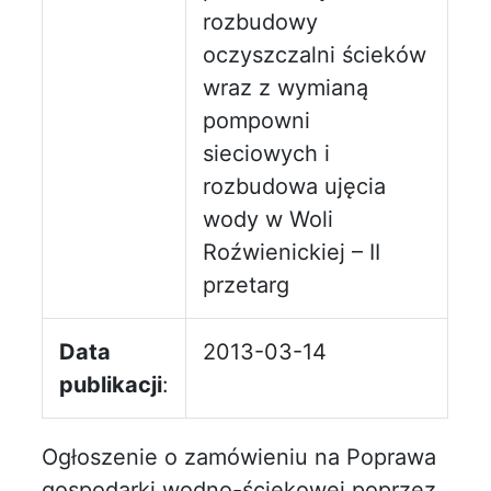
rozbudowy
oczyszczalni ścieków
wraz z wymianą
pompowni
sieciowych i
rozbudowa ujęcia
wody w Woli
Roźwienickiej – II
przetarg
Data
2013-03-14
publikacji
:
Ogłoszenie o zamówieniu na Poprawa
gospodarki wodno-ściekowej poprzez