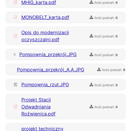
MHIG_karta.pdf
Ilość pobrań:
6
MONOBELT_karta.pdf
Ilość pobrań:
6
Opis do modernizacji
Ilość pobrań:
6
oczyszczalni.pdf
Pompownia_przekrój.JPG
Ilość pobrań:
6
Pompownia_przekrój_A.A.JPG
Ilość pobrań:
6
Pompownia_rzut.JPG
Ilość pobrań:
6
Projekt Stacji
Odwadniania
Ilość pobrań:
6
Roźwienica.pdf
projekt techniczny