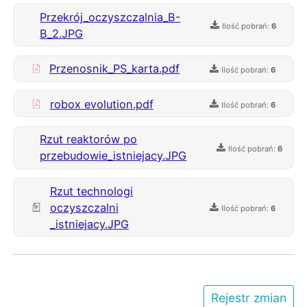
Przekrój_oczyszczalnia_B-
Ilość pobrań:
6
B_2.JPG
Przenosnik_PS_karta.pdf
Ilość pobrań:
6
robox evolution.pdf
Ilość pobrań:
6
Rzut reaktorów po
Ilość pobrań:
6
przebudowie_istniejacy.JPG
Rzut technologi
oczyszczalni
Ilość pobrań:
6
_istniejacy.JPG
Rejestr zmian