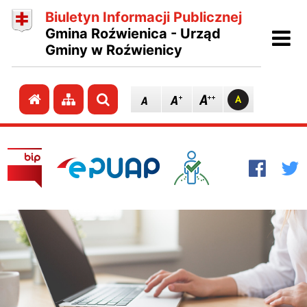
Biuletyn Informacji Publicznej
Ot
Gmina Roźwienica - Urząd
Gminy w Roźwienicy
Przejdź do strony głównej
Przejdź do mapy strony
Szukaj