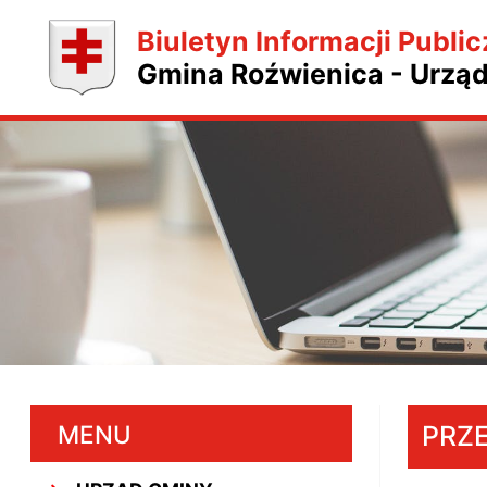
Biuletyn Informacji Public
Gmina Roźwienica - Urzą
MENU
PRZ