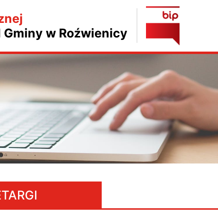
znej
d Gminy w Roźwienicy
ETARGI