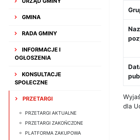
URZĄD GMINY
Gru
GMINA
Na
RADA GMINY
poz
INFORMACJE I
OGŁOSZENIA
Dat
KONSULTACJE
publ
SPOŁECZNE
Wyjaś
PRZETARGI
dla U
PRZETARGI AKTUALNE
PRZETARGI ZAKOŃCZONE
PLATFORMA ZAKUPOWA