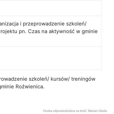
nizacja i przeprowadzenie szkoleń/
rojektu pn. Czas na aktywność w gminie
prowadzenie szkoleń/ kursów/ treningów
gminie Roźwienica.
Osoba odpowiedzialna za treść: Marian Gdula