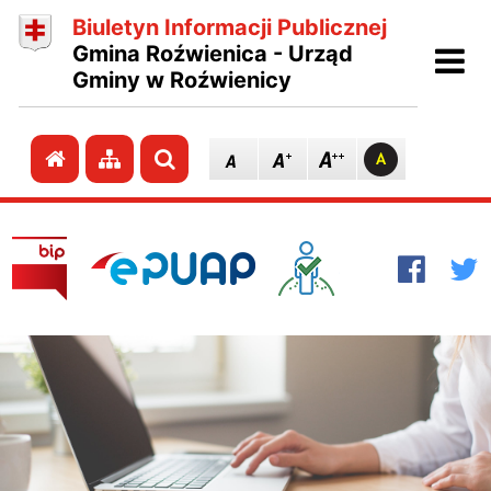
Biuletyn Informacji Publicznej
Ot
Gmina Roźwienica - Urząd
Gminy w Roźwienicy
Przejdź do strony głównej
Przejdź do mapy strony
Szukaj