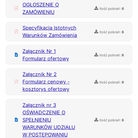
OGŁOSZENIE O
Ilość pobrań:
6
ZAMÓWIENIU
Specyfikacja Istotnych
Ilość pobrań:
6
Warunków Zamówienia
Załącznik Nr 1
Ilość pobrań:
6
Formularz ofertowy
Załącznik Nr 2
Formularz cenowy -
Ilość pobrań:
6
kosztorys ofertowy
Załącznik nr 3
OŚWIADCZENIE O
SPEŁNIENIU
Ilość pobrań:
6
WARUNKÓW UDZIAŁU
W POSTĘPOWANIU