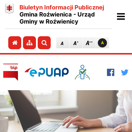
Biuletyn Informacji Publicznej
Ot
Gmina Roźwienica - Urząd
Gminy w Roźwienicy
Przejdź do strony głównej
Przejdź do mapy strony
Szukaj