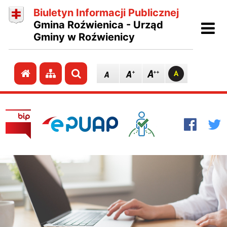
Biuletyn Informacji Publicznej
Ot
Gmina Roźwienica - Urząd
Gminy w Roźwienicy
Przejdź do strony głównej
Przejdź do mapy strony
Szukaj