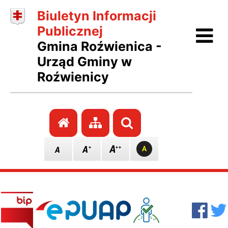
Biuletyn Informacji
Ot
Publicznej
Gmina Roźwienica -
Urząd Gminy w
Roźwienicy
Przejdź do strony głównej
Przejdź do mapy stro
Szukaj