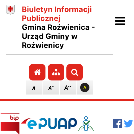
Biuletyn Informacji
Ot
Publicznej
Gmina Roźwienica -
Urząd Gminy w
Roźwienicy
Przejdź do strony głównej
Przejdź do mapy stro
Szukaj