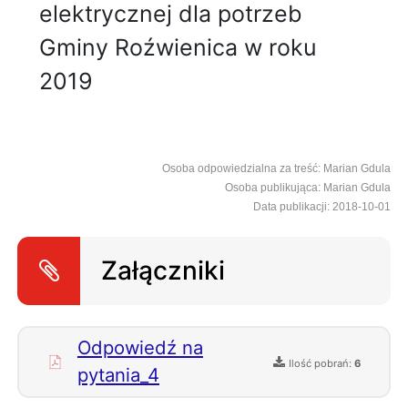
elektrycznej dla potrzeb
Gminy Roźwienica w roku
2019
Osoba odpowiedzialna za treść: Marian Gdula
Osoba publikująca: Marian Gdula
Data publikacji: 2018-10-01
Załączniki
Odpowiedź na
Ilość pobrań:
6
pytania_4