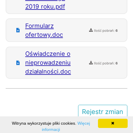
2019 roku.pdf
Formularz
Ilość pobrań:
6
ofertowy.doc
Oświadczenie o
nieprowadzeniu
Ilość pobrań:
6
działalności.doc
Rejestr zmian
Witryna wykorzystuje pliki cookies.
Więcej
✖
informacji
Ilość odwiedzin: 6966282
Realizacja:
BUK Softres