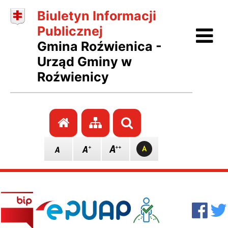
Biuletyn Informacji
Ot
Publicznej
Gmina Roźwienica -
Urząd Gminy w
Roźwienicy
Przejdź do strony głównej
Przejdź do mapy stro
Szukaj