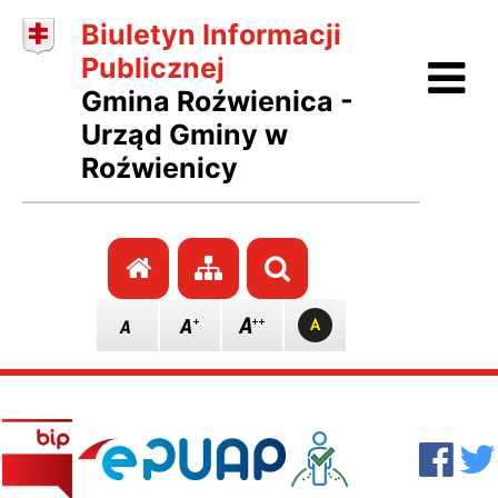
Biuletyn Informacji
Ot
Publicznej
Gmina Roźwienica -
Urząd Gminy w
Roźwienicy
Przejdź do strony głównej
Przejdź do mapy stro
Szukaj