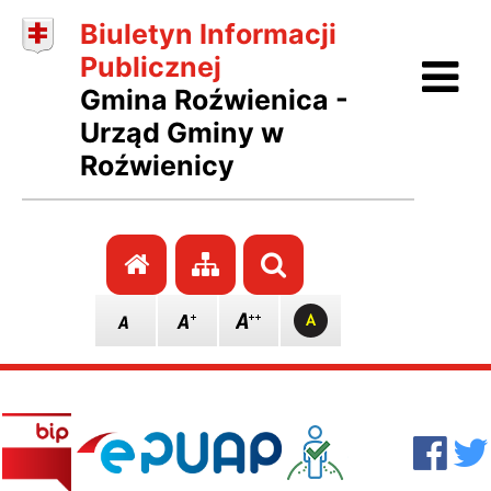
Biuletyn Informacji
Ot
Publicznej
Gmina Roźwienica -
Urząd Gminy w
Roźwienicy
Przejdź do strony głównej
Przejdź do mapy stro
Szukaj