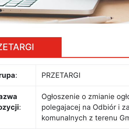
ZETARGI
rupa
:
PRZETARGI
azwa
Ogłoszenie o zmianie ogł
ozycji
:
polegajacej na Odbiór i
komunalnych z terenu Gm