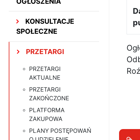
OGŁOSZENIA
D
KONSULTACJE
p
SPOŁECZNE
Ogł
PRZETARGI
Odb
PRZETARGI
Roź
AKTUALNE
PRZETARGI
ZAKOŃCZONE
PLATFORMA
ZAKUPOWA
PLANY POSTĘPOWAŃ
O UDZIELENIE