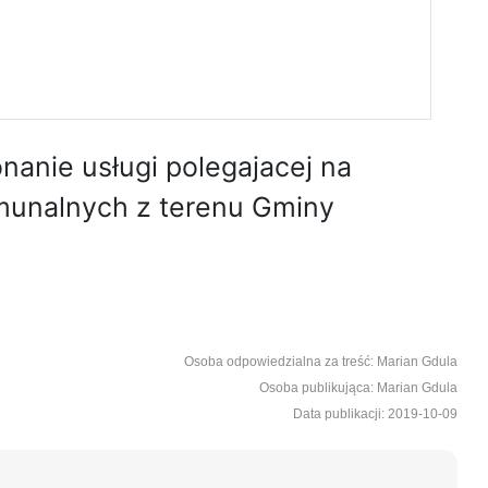
nanie usługi polegajacej na
munalnych z terenu Gminy
Osoba odpowiedzialna za treść: Marian Gdula
Osoba publikująca: Marian Gdula
Data publikacji: 2019-10-09