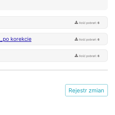
Ilość pobrań:
6
_po korekcie
Ilość pobrań:
6
Ilość pobrań:
6
Rejestr zmian