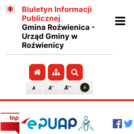
Biuletyn Informacji
Ot
Publicznej
Gmina Roźwienica -
Urząd Gminy w
Roźwienicy
Przejdź do strony głównej
Przejdź do mapy stro
Szukaj