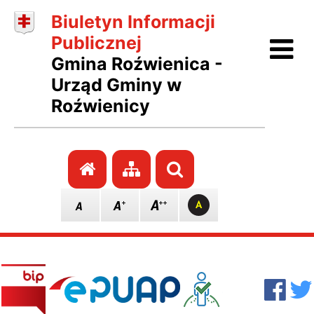
Biuletyn Informacji
Ot
Publicznej
Gmina Roźwienica -
Urząd Gminy w
Roźwienicy
Przejdź do strony głównej
Przejdź do mapy stro
Szukaj