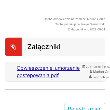
Osoba odpowiedzialna za treść: Marian Gdula
Osoba publikująca: Paweł Wiśniowski
Data publikacji: 2021-09-01
Załączniki
Obwieszczenie_umorzenie
2021-09-01 | 14:0
Marian Gd
postepowania.pdf
Ilość pobrań
Rejestr zmian