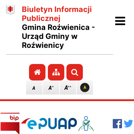
Biuletyn Informacji
Ot
Publicznej
Gmina Roźwienica -
Urząd Gminy w
Roźwienicy
Przejdź do strony głównej
Przejdź do mapy stro
Szukaj