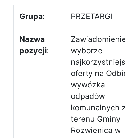
Grupa
:
PRZETARGI
Nazwa
Zawiadomienie o
pozycji
:
wyborze
najkorzystniejszej
oferty na Odbiór i
wywózka
odpadów
komunalnych z
terenu Gminy
Roźwienica w