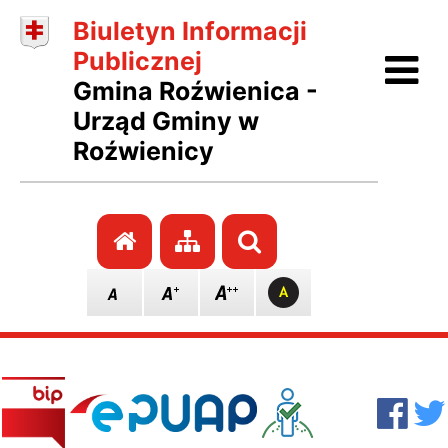
Biuletyn Informacji
Ot
Publicznej
Gmina Roźwienica -
Urząd Gminy w
Roźwienicy
Przejdź do strony głównej
Przejdź do mapy stro
Szukaj