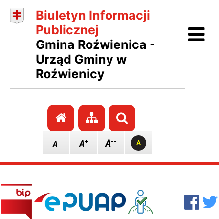
Biuletyn Informacji
Ot
Publicznej
Gmina Roźwienica -
Urząd Gminy w
Roźwienicy
Przejdź do strony głównej
Przejdź do mapy stro
Szukaj