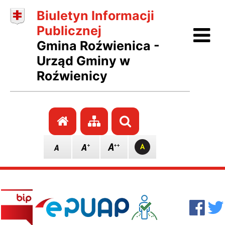
Biuletyn Informacji
Ot
Publicznej
Gmina Roźwienica -
Urząd Gminy w
Roźwienicy
Przejdź do strony głównej
Przejdź do mapy stro
Szukaj