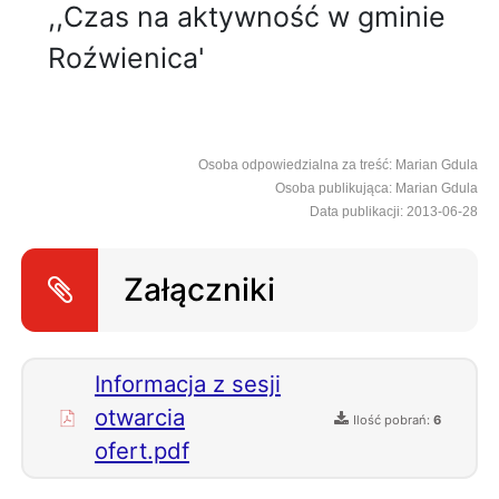
,,Czas na aktywność w gminie
Roźwienica'
Osoba odpowiedzialna za treść: Marian Gdula
Osoba publikująca: Marian Gdula
Data publikacji: 2013-06-28
Załączniki
Informacja z sesji
otwarcia
Ilość pobrań:
6
ofert.pdf