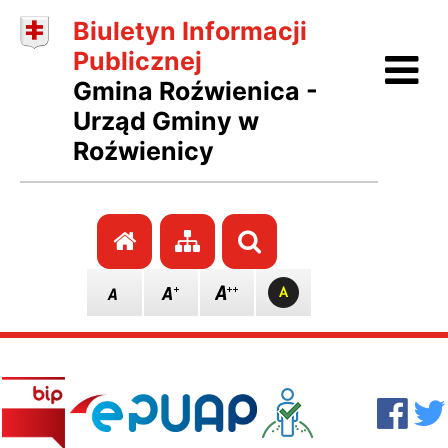
Biuletyn Informacji
Ot
Publicznej
Gmina Roźwienica -
Urząd Gminy w
Roźwienicy
Przejdź do strony głównej
Przejdź do mapy stro
Szukaj