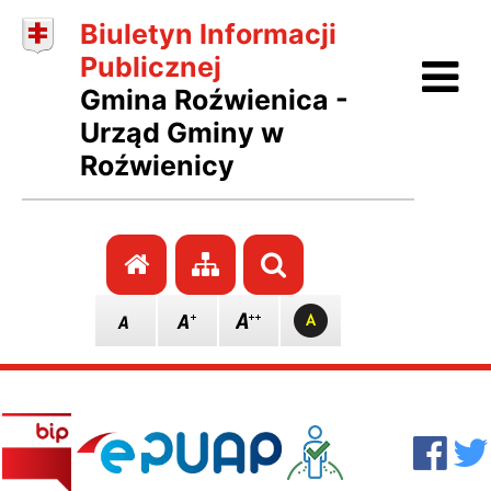
Biuletyn Informacji
Ot
Publicznej
Gmina Roźwienica -
Urząd Gminy w
Roźwienicy
Przejdź do strony głównej
Przejdź do mapy stro
Szukaj