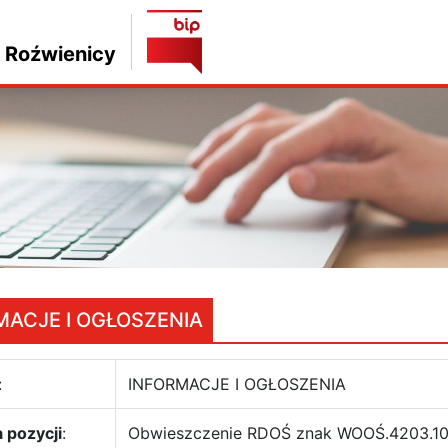
 Roźwienicy
MACJE I OGŁOSZENIA
:
INFORMACJE I OGŁOSZENIA
 pozycji
:
Obwieszczenie RDOŚ znak WOOŚ.4203.10.2