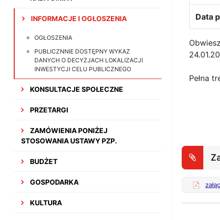
Data p
INFORMACJE I OGŁOSZENIA
OGŁOSZENIA
Obwiesz
PUBLICZNNIE DOSTĘPNY WYKAZ
24.01.2
DANYCH O DECYZJACH LOKALIZACJI
INWESTYCJI CELU PUBLICZNEGO
Pełna tr
KONSULTACJE SPOŁECZNE
PRZETARGI
ZAMÓWIENIA PONIŻEJ
STOSOWANIA USTAWY PZP.
Za
BUDŻET
GOSPODARKA
załą
KULTURA