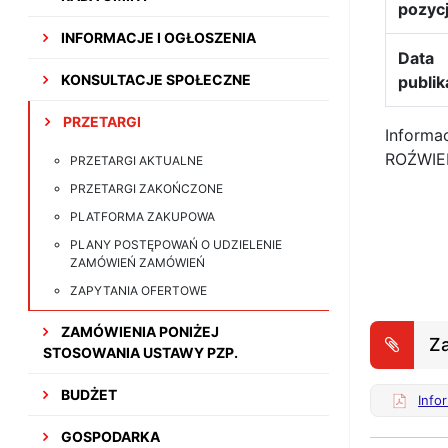
pozycj
INFORMACJE I OGŁOSZENIA
Data
KONSULTACJE SPOŁECZNE
publik
PRZETARGI
Informa
ROŹWIE
PRZETARGI AKTUALNE
PRZETARGI ZAKOŃCZONE
PLATFORMA ZAKUPOWA
PLANY POSTĘPOWAŃ O UDZIELENIE
ZAMÓWIEŃ ZAMÓWIEŃ
ZAPYTANIA OFERTOWE
ZAMÓWIENIA PONIŻEJ
Za
STOSOWANIA USTAWY PZP.
BUDŻET
Info
GOSPODARKA