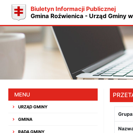
Biuletyn Informacji Publicznej
Gmina Roźwienica - Urząd Gminy w
MENU
PRZET
URZĄD GMINY
Grupa
GMINA
Nazw
RADA GMINY