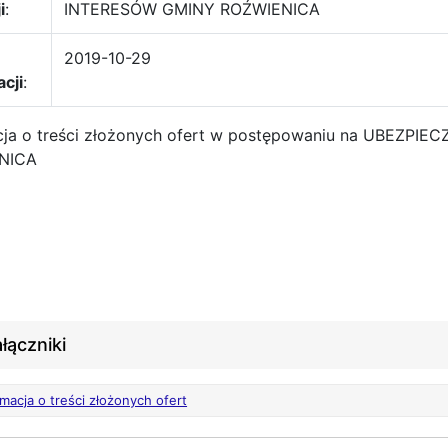
i
:
INTERESÓW GMINY ROŹWIENICA
2019-10-29
acji
:
cja o treści złożonych ofert w postępowaniu na UBEZP
NICA
łączniki
rmacja o treści złożonych ofert