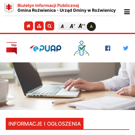
Biuletyn Informacji Publicznej
Gmina Roźwienica - Urząd Gminy w Roźwienicy
Ot
Przejdź do strony głównej
Przejdź do mapy strony
Szukaj
INFORMACJE I OGŁOSZENIA