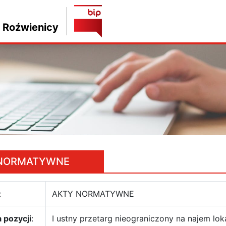
 Roźwienicy
 NORMATYWNE
:
AKTY NORMATYWNE
 pozycji
:
I ustny przetarg nieograniczony na najem l