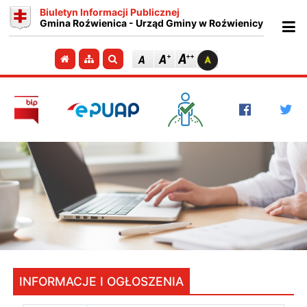
Biuletyn Informacji Publicznej
Gmina Roźwienica - Urząd Gminy w Roźwienicy
Ot
Przejdź do strony głównej
Przejdź do mapy strony
Szukaj
INFORMACJE I OGŁOSZENIA