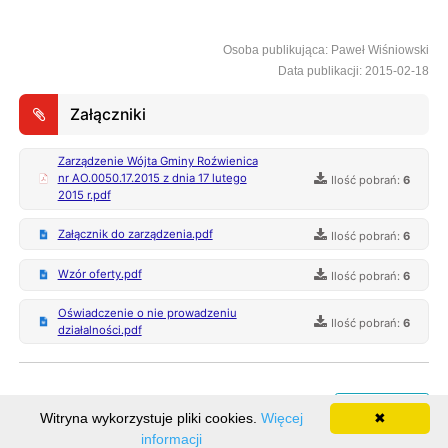
Osoba publikująca: Paweł Wiśniowski
Data publikacji: 2015-02-18
Załączniki
Zarządzenie Wójta Gminy Roźwienica
nr AO.0050.17.2015 z dnia 17 lutego
Ilość pobrań:
6
2015 r.pdf
Załącznik do zarządzenia.pdf
Ilość pobrań:
6
Wzór oferty.pdf
Ilość pobrań:
6
Oświadczenie o nie prowadzeniu
Ilość pobrań:
6
działalności.pdf
Rejestr zmian
Witryna wykorzystuje pliki cookies.
Więcej
✖
informacji