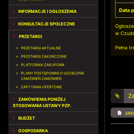
Data p
INFORMACJE I OGŁOSZENIA
KONSULTACJE SPOŁECZNE
Ogłosze
w Czudo
PRZETARGI
Pełna tr
PRZETARGI AKTUALNE
PRZETARGI ZAKOŃCZONE
PLATFORMA ZAKUPOWA
PLANY POSTĘPOWAŃ O UDZIELENIE
ZAMÓWIEŃ ZAMÓWIEŃ
ZAPYTANIA OFERTOWE
Za
ZAMÓWIENIA PONIŻEJ
STOSOWANIA USTAWY PZP.
załą
BUDŻET
GOSPODARKA