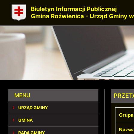
Biuletyn Informacji Publicznej
Gmina Roźwienica - Urząd Gminy w
MENU
PRZET
URZĄD GMINY
Grupa
GMINA
Nazwa
RADA GMINY