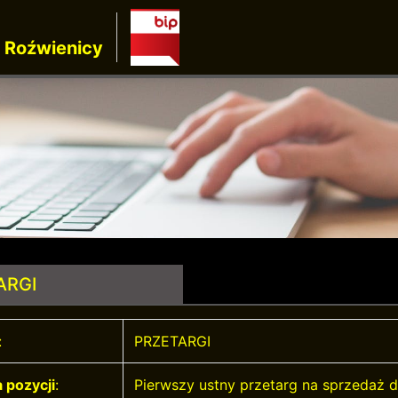
 Roźwienicy
ARGI
:
PRZETARGI
 pozycji
:
Pierwszy ustny przetarg na sprzedaż 