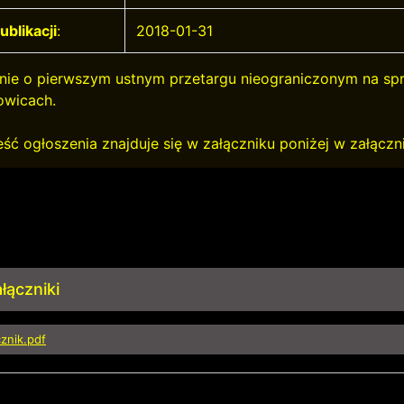
ublikacji
:
2018-01-31
nie o pierwszym ustnym przetargu nieograniczonym na s
wicach.
eść ogłoszenia znajduje się w załączniku poniżej w załączn
łączniki
cznik.pdf