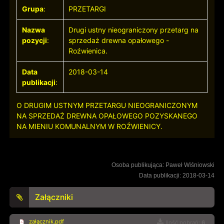
Grupa
:
PRZETARGI
Nazwa
Drugi ustny nieograniczony przetarg na
pozycji
:
sprzedaż drewna opałowego -
Roźwienica.
Data
2018-03-14
publikacji
:
O DRUGIM USTNYM PRZETARGU NIEOGRANICZONYM
NA SPRZEDAŻ DREWNA OPAŁOWEGO POZYSKANEGO
NA MIENIU KOMUNALNYM W ROŹWIENICY.
Osoba publikująca: Paweł Wiśniowski
Data publikacji: 2018-03-14
Załączniki
załącznik.pdf
Ilość pobrań:
6