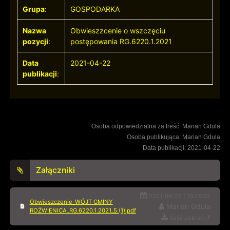
Grupa
:
GOSPODARKA
Nazwa
Obwieszzcenie o wszczęciu
pozycji
:
postępowania RG.6220.1.2021
Data
2021-04-22
publikacji
:
Osoba odpowiedzialna za treść: Marian Gdula
Osoba publikująca: Marian Gdula
Data publikacji: 2021-04-22
Załączniki
2021-04-22 | 10:28:02
Obwieszczenie_WÓJT GMINY
Marian Gdula
ROŹWIENICA_RG.6220.1.2021_5.(1).pdf
Ilość pobrań:
7