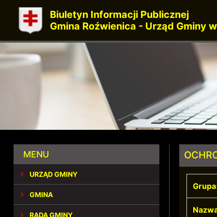
Biuletyn Informacji Publicznej
Gmina Roźwienica - Urząd Gminy w
MENU
OCHRO
URZĄD GMINY
Grupa
GMINA
Nazwa
RADA GMINY