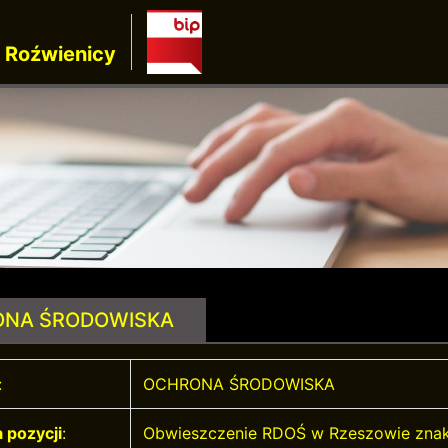
 Roźwienicy
NA ŚRODOWISKA
:
OCHRONA ŚRODOWISKA
 pozycji
:
Obwieszczenie RDOŚ w Rzeszowie znak