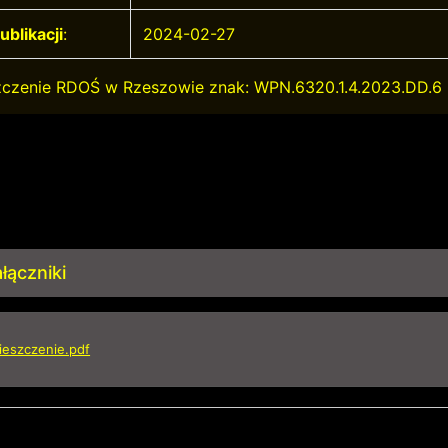
ublikacji
:
2024-02-27
czenie RDOŚ w Rzeszowie znak: WPN.6320.1.4.2023.DD.6
łączniki
eszczenie.pdf