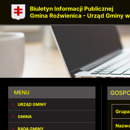
Biuletyn Informacji Publicznej
Gmina Roźwienica - Urząd Gminy w
MENU
GOSP
URZĄD GMINY
Grupa
GMINA
Nazwa
RADA GMINY