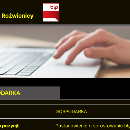
 Roźwienicy
ODARKA
:
GOSPODARKA
 pozycji
:
Postanowienie o sprostowaniu bł