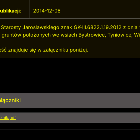
ublikacji
:
2014-12-08
Starosty Jarosławskiego znak GK-III.6822.1.19.2012 z dnia 
u gruntów położonych we wsiach Bystrowice, Tyniowice, W
eść znajduje się w załączniku poniżej.
łączniki
cznik.pdf