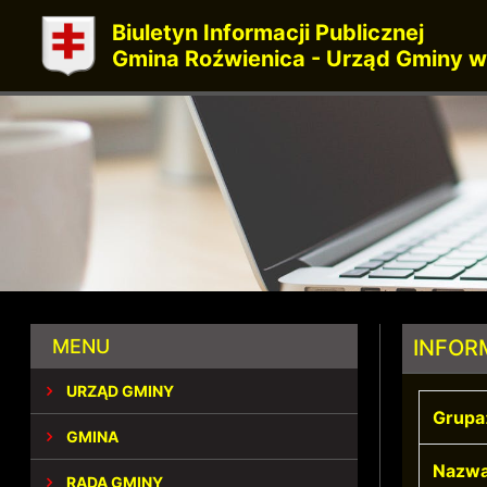
Biuletyn Informacji Publicznej
Gmina Roźwienica - Urząd Gminy w
MENU
INFOR
URZĄD GMINY
Grupa
GMINA
Nazwa
RADA GMINY