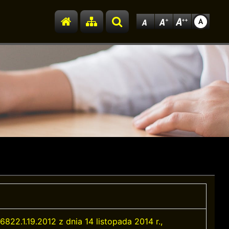
Przejdź do strony głównej
Przejdź do mapy strony
Szukaj
822.1.19.2012 z dnia 14 listopada 2014 r.,