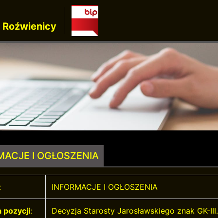
 Roźwienicy
MACJE I OGŁOSZENIA
:
INFORMACJE I OGŁOSZENIA
 pozycji
:
Decyzja Starosty Jarosławskiego znak GK-III.6