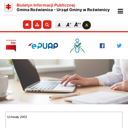
Biuletyn Informacji Publicznej
Gmina Roźwienica - Urząd Gminy w Roźwienicy
Ot
Przejdź do strony głównej
Przejdź do mapy strony
Szukaj
Uchwały 2003