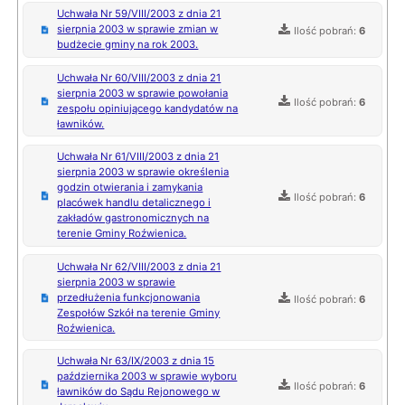
Uchwała Nr 59/VIII/2003 z dnia 21
sierpnia 2003 w sprawie zmian w
Ilość pobrań:
6
budżecie gminy na rok 2003.
Uchwała Nr 60/VIII/2003 z dnia 21
sierpnia 2003 w sprawie powołania
Ilość pobrań:
6
zespołu opiniującego kandydatów na
ławników.
Uchwała Nr 61/VIII/2003 z dnia 21
sierpnia 2003 w sprawie określenia
godzin otwierania i zamykania
Ilość pobrań:
6
placówek handlu detalicznego i
zakładów gastronomicznych na
terenie Gminy Roźwienica.
Uchwała Nr 62/VIII/2003 z dnia 21
sierpnia 2003 w sprawie
przedłużenia funkcjonowania
Ilość pobrań:
6
Zespołów Szkół na terenie Gminy
Roźwienica.
Uchwała Nr 63/IX/2003 z dnia 15
października 2003 w sprawie wyboru
Ilość pobrań:
6
ławników do Sądu Rejonowego w