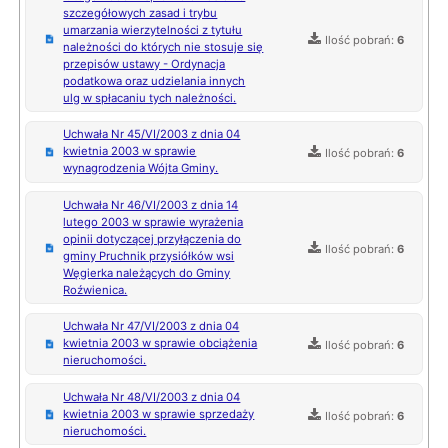
szczegółowych zasad i trybu
umarzania wierzytelności z tytułu
Ilość pobrań:
6
należności do których nie stosuje się
przepisów ustawy - Ordynacja
podatkowa oraz udzielania innych
ulg w spłacaniu tych należności.
Uchwała Nr 45/VI/2003 z dnia 04
kwietnia 2003 w sprawie
Ilość pobrań:
6
wynagrodzenia Wójta Gminy.
Uchwała Nr 46/VI/2003 z dnia 14
lutego 2003 w sprawie wyrażenia
opinii dotyczącej przyłączenia do
Ilość pobrań:
6
gminy Pruchnik przysiółków wsi
Węgierka należących do Gminy
Roźwienica.
Uchwała Nr 47/VI/2003 z dnia 04
kwietnia 2003 w sprawie obciążenia
Ilość pobrań:
6
nieruchomości.
Uchwała Nr 48/VI/2003 z dnia 04
kwietnia 2003 w sprawie sprzedaży
Ilość pobrań:
6
nieruchomości.