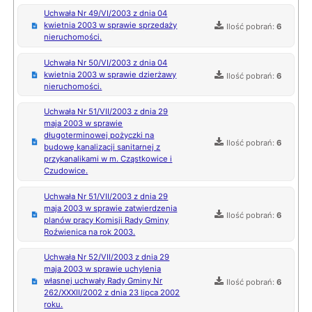
Uchwała Nr 49/VI/2003 z dnia 04
kwietnia 2003 w sprawie sprzedaży
Ilość pobrań:
6
nieruchomości.
Uchwała Nr 50/VI/2003 z dnia 04
kwietnia 2003 w sprawie dzierżawy
Ilość pobrań:
6
nieruchomości.
Uchwała Nr 51/VII/2003 z dnia 29
maja 2003 w sprawie
długoterminowej pożyczki na
Ilość pobrań:
6
budowę kanalizacji sanitarnej z
przykanalikami w m. Cząstkowice i
Czudowice.
Uchwała Nr 51/VII/2003 z dnia 29
maja 2003 w sprawie zatwierdzenia
Ilość pobrań:
6
planów pracy Komisji Rady Gminy
Roźwienica na rok 2003.
Uchwała Nr 52/VII/2003 z dnia 29
maja 2003 w sprawie uchylenia
własnej uchwały Rady Gminy Nr
Ilość pobrań:
6
262/XXXII/2002 z dnia 23 lipca 2002
roku.