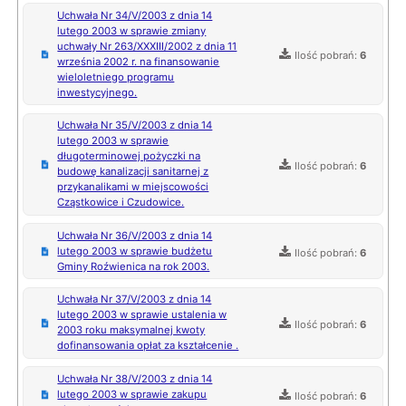
Uchwała Nr 34/V/2003 z dnia 14
lutego 2003 w sprawie zmiany
uchwały Nr 263/XXXIII/2002 z dnia 11
Ilość pobrań:
6
września 2002 r. na finansowanie
wieloletniego programu
inwestycyjnego.
Uchwała Nr 35/V/2003 z dnia 14
lutego 2003 w sprawie
długoterminowej pożyczki na
Ilość pobrań:
6
budowę kanalizacji sanitarnej z
przykanalikami w miejscowości
Cząstkowice i Czudowice.
Uchwała Nr 36/V/2003 z dnia 14
lutego 2003 w sprawie budżetu
Ilość pobrań:
6
Gminy Roźwienica na rok 2003.
Uchwała Nr 37/V/2003 z dnia 14
lutego 2003 w sprawie ustalenia w
Ilość pobrań:
6
2003 roku maksymalnej kwoty
dofinansowania opłat za kształcenie .
Uchwała Nr 38/V/2003 z dnia 14
lutego 2003 w sprawie zakupu
Ilość pobrań:
6